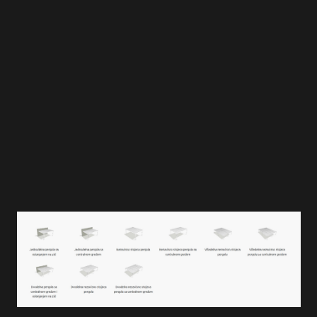
0-135° stepeni, zasenčenje tokom
celog dana
OSVETLJENJE
LED traka integrisana u lamelama i
gredama
VERTIKALNO SENČENJE
3.0x6.0 m
TEŽINA SNEGA
do 300Kg/m2 ili 2.0 m snega