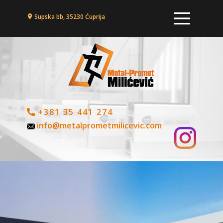
Supska bb, 35230 Ćuprija
+381 35 441 274
info@metalprometmilicevic.com