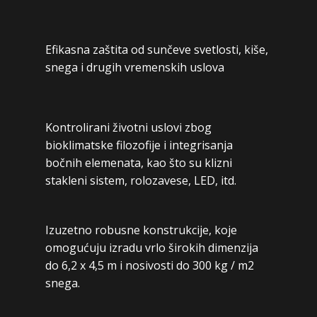
Efikasna zaštita od sunčeve svetlosti, kiše,
snega i drugih vremenskih uslova
Kontrolirani životni uslovi zbog
bioklimatske filozofije i integrisanja
bočnih elemenata, kao što su klizni
stakleni sistem, rolozavese, LED, itd.
Izuzetno robusne konstrukcije, koje
omogućuju izradu vrlo širokih dimenzija
do 6,2 x 4,5 m i nosivosti do 300 kg / m2
snega.