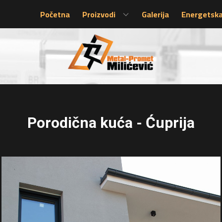
Početna
Proizvodi
Galerija
Energetska
Porodična kuća - Ćuprija