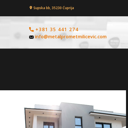
Supska bb, 35230 Ćuprija
+381 35 441 274
info@metalprometmilicevic.com