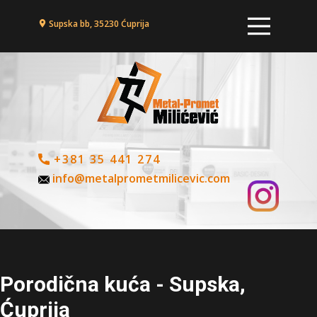
Supska bb, 35230 Ćuprija
+381 35 441 274
info@metalprometmilicevic.com
Porodična kuća - Supska,
Ćuprija