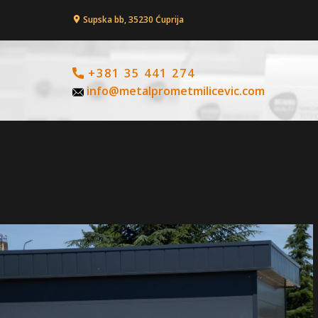
Supska bb, 35230 Ćuprija
+381 35 441 274
info@metalprometmilicevic.com