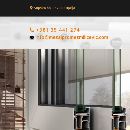
Supska bb, 35230 Ćuprija
+381 35 441 274
info@metalprometmilicevic.com