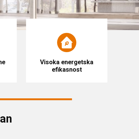
ne
Visoka energetska
efikasnost
van