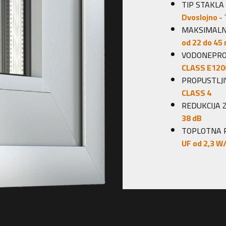
TIP STAKLA
Dvoslojno - Tr
MAKSIMALNA D
od 22 do 45 m
VODONEPROPU
CLASS E1200
PROPUSTLJIV
CLASS 4
REDUKCIJA ZV
38 dB
TOPLOTNA PR
UF
od 2,3 W/m