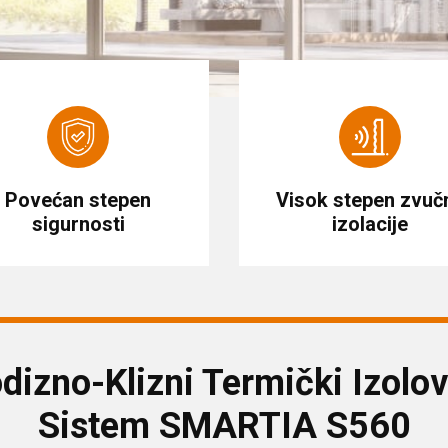
Povećan stepen
Visok stepen zvuč
sigurnosti
izolacije
dizno-Klizni Termički Izolo
Sistem SMARTIA S560