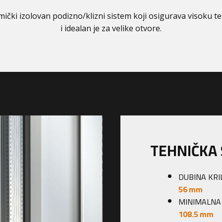
čki izolovan podizno/klizni sistem koji osigurava visoku ter
i idealan je za velike otvore.
TEHNIČKA S
DUBINA KRILA
56 mm
MINIMALNA VID
108.5 mm