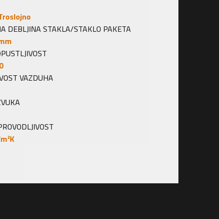
oslojno
EBLJINA STAKLA/STAKLO PAKETA
m
STLJIVOST
OST VAZDUHA
UKA
OVODLJIVOST
²K