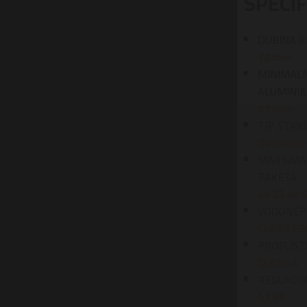
SPECIFIKACIJA
DUBINA KRILA
70 mm
MINIMALNA VIDLJIVA VISINA
ALUMINIJUMA
91 mm
TIP STAKLA
Dvoslojno - Troslojno
MAKSIMALNA DEBLJINA STAKLA/STAKLO
PAKETA
od 22 do 50 mm
VODONEPROPUSTLJIVOST
CLASS E900
PROPUSTLJIVOST VAZDUHA
CLASS 4
REDUKCIJA ZVUKA
41 dB