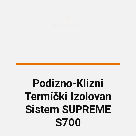
Izuzetna energetska efikasnost
Podizno-Klizni
Termički Izolovan
Sistem SUPREME
S700