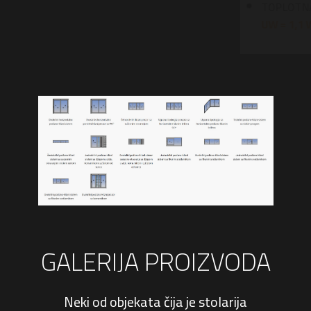
TOPLOTNA PROVODLJIVOST
UW =
1,1 W/m²K
GALERIJA PROIZVODA
Neki od objekata čija je stolarija